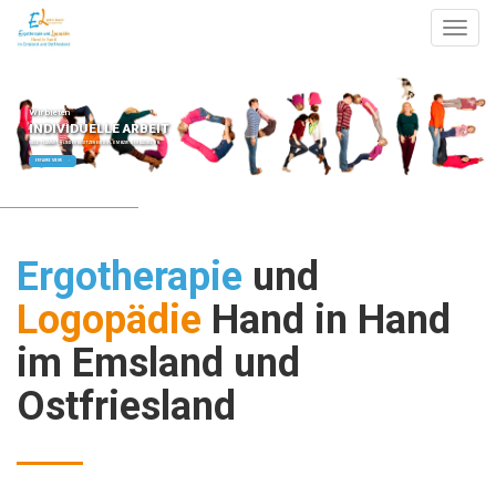
Togg
navig
Wir bieten
INDIVIDUELLE ARBEIT
VIELE TEAMMITGLIEDER BESITZEN EIN DIPLOM BZW. DEN BACHELOR.
ERFAHRE MEHR
Ergotherapie
und
Logopädie
Hand in Hand
im Emsland und
Ostfriesland